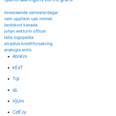
innestaende semesterdagar
vem uppfann usb minnet
landskod kanada
johan wiktorin officer
telia logopedia
atradius kreditforsakring
analogia entis
AtnKm
kEsT
Tql
qL
VjUm
CdFJy