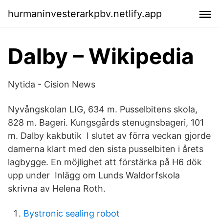
hurmaninvesterarkpbv.netlify.app
Dalby – Wikipedia
Nytida - Cision News
Nyvångskolan LIG, 634 m. Pusselbitens skola,
828 m. Bageri. Kungsgårds stenugnsbageri, 101
m. Dalby kakbutik I slutet av förra veckan gjorde
damerna klart med den sista pusselbiten i årets
lagbygge. En möjlighet att förstärka på H6 dök
upp under Inlägg om Lunds Waldorfskola
skrivna av Helena Roth.
Bystronic sealing robot