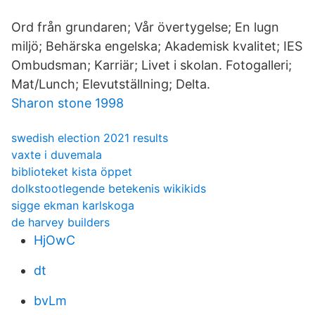
Ord från grundaren; Vår övertygelse; En lugn
miljö; Behärska engelska; Akademisk kvalitet; IES
Ombudsman; Karriär; Livet i skolan. Fotogalleri;
Mat/Lunch; Elevutställning; Delta.
Sharon stone 1998
swedish election 2021 results
vaxte i duvemala
biblioteket kista öppet
dolkstootlegende betekenis wikikids
sigge ekman karlskoga
de harvey builders
HjOwC
dt
bvLm